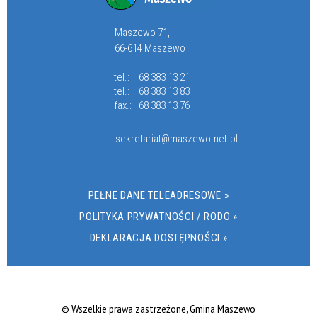
Maszewo 71,
66-614 Maszewo
tel.:
68 383 13 21
tel.:
68 383 13 83
fax.:
68 383 13 76
sekretariat@maszewo.net.pl
PEŁNE DANE TELEADRESOWE »
POLITYKA PRYWATNOŚCI / RODO »
DEKLARACJA DOSTĘPNOŚCI »
© Wszelkie prawa zastrzeżone, Gmina Maszewo