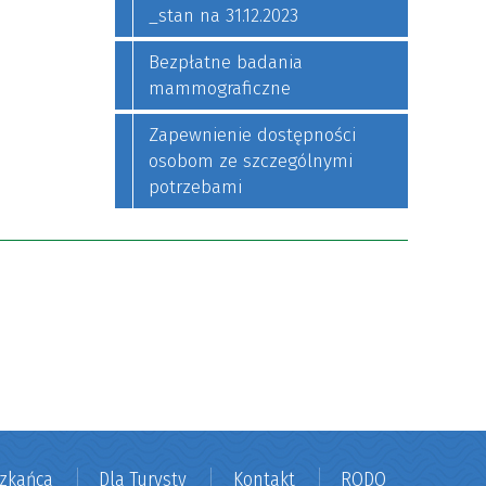
_stan na 31.12.2023
Bezpłatne badania
mammograficzne
Zapewnienie dostępności
osobom ze szczególnymi
potrzebami
szkańca
Dla Turysty
Kontakt
RODO