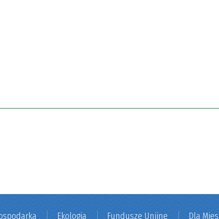
ospodarka
Ekologia
Fundusze Unijne
Dla Mie