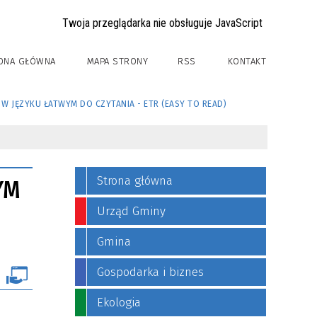
Twoja przeglądarka nie obsługuje JavaScript
ONA GŁÓWNA
MAPA STRONY
RSS
KONTAKT
W JĘZYKU ŁATWYM DO CZYTANIA - ETR (EASY TO READ)
Strona główna
YM
Urząd Gminy
Gmina
Gospodarka i biznes
Ekologia