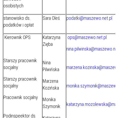
osobistych
stanowisko ds.
Sara Oleś
podatki@maszewo.net.pl
podatków i opłat
Kierownik OPS
Katarzyna
ops@maszewo.net.pl
Zięba
nina.pilwinska@maszewo.net
Starszy pracownik
Nina
socjalny
marzena.kozinska@maszewo
Pilwińska
Starszy pracownik
Marzena
socjalny
monika.szymonik@maszewo
Kozińska
Pracownik socjalny
Monika
katarzyna.mozolewska@mas
Szymonik
Podinspeektor ds.
Katarzyna