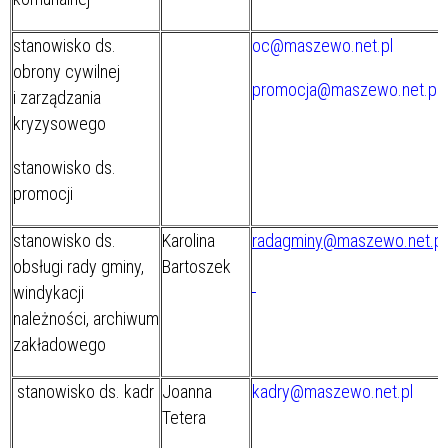
stanowisko ds.
oc@maszewo.net.pl
obrony cywilnej
promocja@maszewo.net.pl
i zarządzania
kryzysowego
stanowisko ds.
promocji
stanowisko ds.
Karolina
radagminy@maszewo.net.pl
obsługi rady gminy,
Bartoszek
windykacji
należności,
archiwum
zakładowego
stanowisko ds. kadr
Joanna
kadry@maszewo.net.pl
Tetera