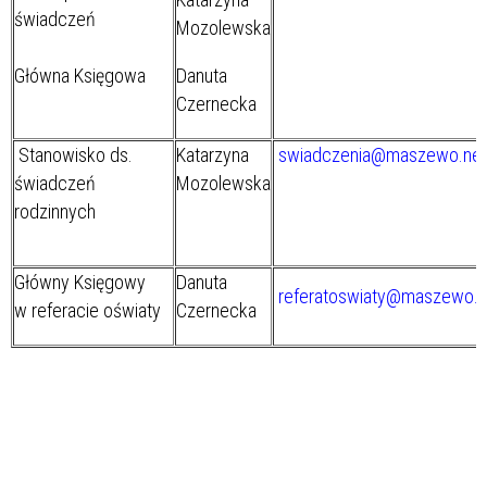
świadczeń
Mozolewska
Główna Księgowa
Danuta
Czernecka
Stanowisko ds.
Katarzyna
swiadczenia@maszewo.net.
świadczeń
Mozolewska
rodzinnych
Główny Księgowy
Danuta
referatoswiaty@maszewo.ne
w referacie oświaty
Czernecka