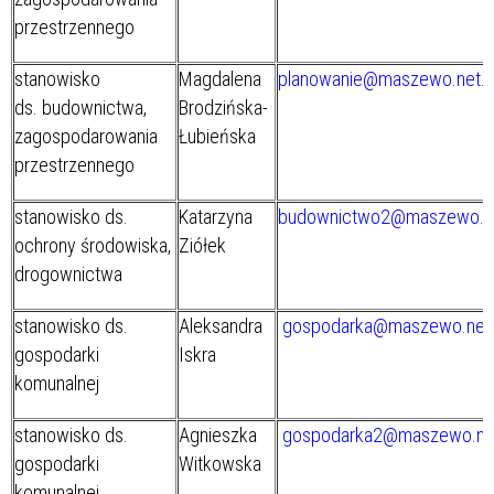
przestrzennego
stanowisko
Magdalena
planowanie@maszewo.net.p
ds. budownictwa,
Brodzińska-
zagospodarowania
Łubieńska
przestrzennego
stanowisko ds.
Katarzyna
budownictwo2@maszewo.ne
ochrony środowiska,
Ziółek
drogownictwa
stanowisko ds.
Aleksandra
gospodarka@maszewo.net.
gospodarki
Iskra
komunalnej
stanowisko ds.
Agnieszka
gospodarka2@maszewo.net
gospodarki
Witkowska
komunalnej