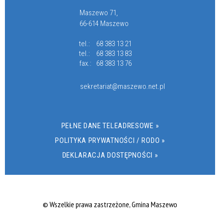
Maszewo 71,
66-614 Maszewo
tel.:
68 383 13 21
tel.:
68 383 13 83
fax.:
68 383 13 76
sekretariat@maszewo.net.pl
PEŁNE DANE TELEADRESOWE »
POLITYKA PRYWATNOŚCI / RODO »
DEKLARACJA DOSTĘPNOŚCI »
© Wszelkie prawa zastrzeżone, Gmina Maszewo