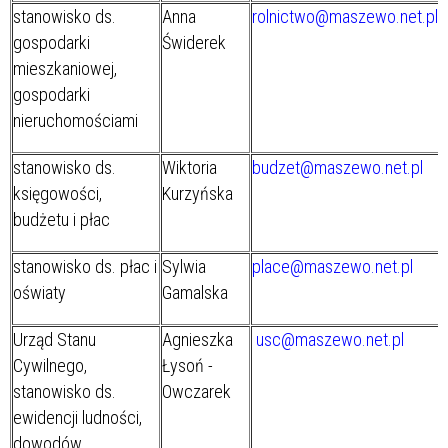
stanowisko ds.
Anna
rolnictwo@maszewo.net.pl
gospodarki
Świderek
mieszkaniowej,
gospodarki
nieruchomościami
stanowisko ds.
Wiktoria
budzet@maszewo.net.pl
księgowości,
Kurzyńska
budżetu i płac
stanowisko ds. płac i
Sylwia
place@maszewo.net.pl
oświaty
Gamalska
Urząd Stanu
Agnieszka
usc@maszewo.net.pl
Cywilnego,
Łysoń -
stanowisko ds.
Owczarek
ewidencji ludności,
dowodów