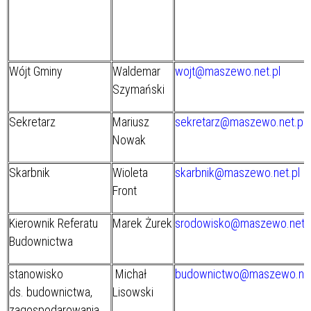
Wójt Gminy
Waldemar
wojt@maszewo.net.pl
Szymański
Sekretarz
Mariusz
sekretarz@maszewo.net.pl
Nowak
Skarbnik
Wioleta
skarbnik@maszewo.net.pl
Front
Kierownik Referatu
Marek Żurek
srodowisko@maszewo.net.p
Budownictwa
stanowisko
Michał
budownictwo@maszewo.net
ds. budownictwa,
Lisowski
zagospodarowania