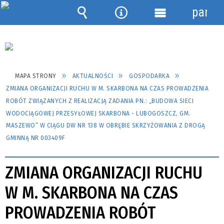
panel
Wyszukiwarka
Narzędzia
Menu
szczegółowe
MAPA STRONY
AKTUALNOŚCI
GOSPODARKA
ZMIANA ORGANIZACJI RUCHU W M. SKARBONA NA CZAS PROWADZENIA
ROBÓT ZWIĄZANYCH Z REALIZACJĄ ZADANIA PN.: „BUDOWA SIECI
WODOCIĄGOWEJ PRZESYŁOWEJ SKARBONA - LUBOGOSZCZ, GM.
MASZEWO” W CIĄGU DW NR 138 W OBRĘBIE SKRZYŻOWANIA Z DROGĄ
GMINNĄ NR 003409F
ZMIANA ORGANIZACJI RUCHU
W M. SKARBONA NA CZAS
PROWADZENIA ROBÓT