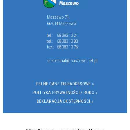
Maszewo 71,
66-614 Maszewo
tel.:
68 383 13 21
tel.:
68 383 13 83
fax.:
68 383 13 76
sekretariat@maszewo.net.pl
PEŁNE DANE TELEADRESOWE »
POLITYKA PRYWATNOŚCI / RODO »
DEKLARACJA DOSTĘPNOŚCI »