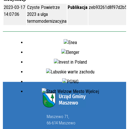
2023-03-17
Czyste Powietrze
Publikacja
zeb93261d8f97d2b5
14:07:06
2023 a ulga
termomodernizacyjna
Maszewo 71,
66-614 Maszewo