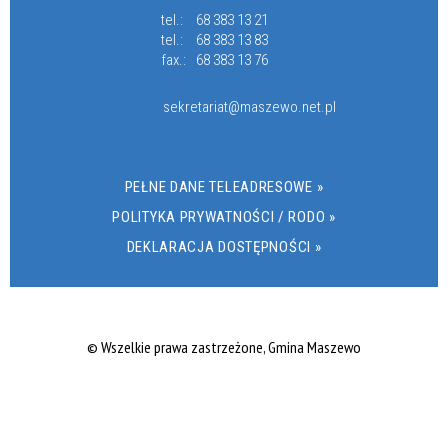
tel.:
68 383 13 21
tel.:
68 383 13 83
fax.:
68 383 13 76
sekretariat@maszewo.net.pl
PEŁNE DANE TELEADRESOWE »
POLITYKA PRYWATNOŚCI / RODO »
DEKLARACJA DOSTĘPNOŚCI »
© Wszelkie prawa zastrzeżone, Gmina Maszewo